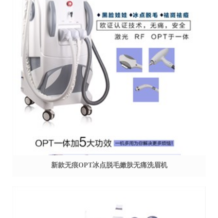
新款无痕OPT冰点脱毛嫩肤无痛洗眉机