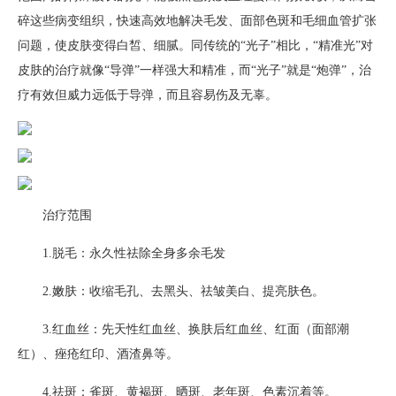
碎这些病变组织，快速高效地解决毛发、面部色斑和毛细血管扩张
问题，使皮肤变得白皙、细腻。同传统的“光子”相比，“精准光”对
皮肤的治疗就像“导弹”一样强大和精准，而“光子”就是“炮弹”，治
疗有效但威力远低于导弹，而且容易伤及无辜。
治疗范围
1.脱毛：永久性祛除全身多余毛发
2.嫩肤：收缩毛孔、去黑头、祛皱美白、提亮肤色。
3.红血丝：先天性红血丝、换肤后红血丝、红面（面部潮
红）、痤疮红印、酒渣鼻等。
4.祛斑：雀斑、黄褐斑、晒斑、老年斑、色素沉着等。