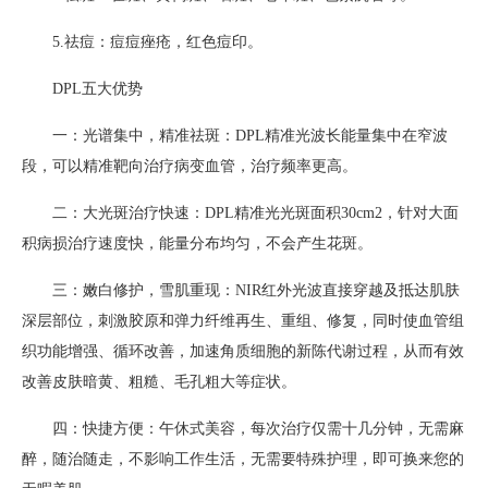
5.祛痘：痘痘痤疮，红色痘印。
DPL五大优势
一：光谱集中，精准祛斑：DPL精准光波长能量集中在窄波
段，可以精准靶向治疗病变血管，治疗频率更高。
二：大光斑治疗快速：DPL精准光光斑面积30cm2，针对大面
积病损治疗速度快，能量分布均匀，不会产生花斑。
三：嫩白修护，雪肌重现：NIR红外光波直接穿越及抵达肌肤
深层部位，刺激胶原和弹力纤维再生、重组、修复，同时使血管组
织功能增强、循环改善，加速角质细胞的新陈代谢过程，从而有效
改善皮肤暗黄、粗糙、毛孔粗大等症状。
四：快捷方便：午休式美容，每次治疗仅需十几分钟，无需麻
醉，随治随走，不影响工作生活，无需要特殊护理，即可换来您的