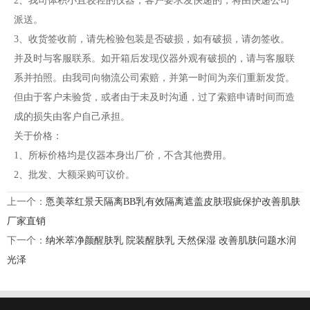
2、我司体积小且较轻的仪器，客户要求发快递的，将由快递公司
派送。
3、收货签收前，请先检验包装是否破损，如有破损，请勿签收。
并及时与客服联系。如开箱后发现仪器外观有破损的，请与客服联
系并拍照。由我司向物流公司索赔，并第一时间为亲们重新发货。
但由于客户未验货，或者由于未及时沟通，过了索赔申请时间而造
成的损失由客户自己承担。
关于价格：
1、所标价格均是仪器本身出厂价，不含其他费用。
2、批发、大额采购可议价。
上一个：
悘美萃红景天隔离BB乳有效隔离遮盖皮肤瑕疵保护改善肌肤
厂家直销
下一个：
纳米萃净颜醒肤乳 院装醒肤乳 天然保湿 改善肌肤问题水润
光泽