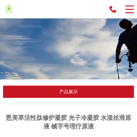
先
生
：
13
55
61
89
09
1
产品展示
悘美萃活性肽修护凝胶 光子冷凝胶 水漾丝滑原
液 械字号理疗原液