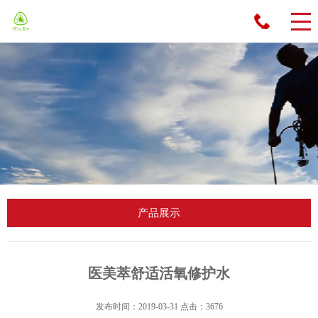
先
生
：
13
55
61
89
09
1
产品展示
医美萃舒适活氧修护水
发布时间：2019-03-31 点击：3676