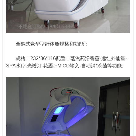
全躺式豪华型纤体舱规格和功能：
规格：232*86*116配置：蒸汽药浴香薰-远红外能量-
SPA水疗-光谱灯-花洒-FM.CD输入-自动消*杀菌等功能。