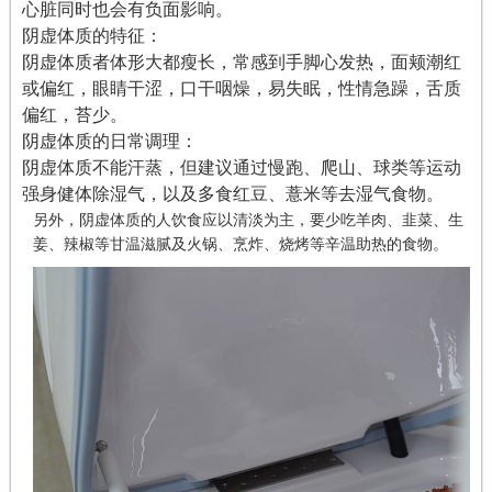
心脏同时也会有负面影响。
阴虚体质的特征：
阴虚体质者体形大都瘦长，常感到手脚心发热，面颊潮红
或偏红，眼睛干涩，口干咽燥，易失眠，性情急躁，舌质
偏红，苔少。
阴虚体质的日常调理：
阴虚体质不能汗蒸，但建议通过慢跑、爬山、球类等运动
强身健体除湿气，以及多食红豆、薏米等去湿气食物。
另外，阴虚体质的人饮食应以清淡为主，要少吃羊肉、韭菜、生
姜、辣椒等甘温滋腻及火锅、烹炸、烧烤等辛温助热的食物。