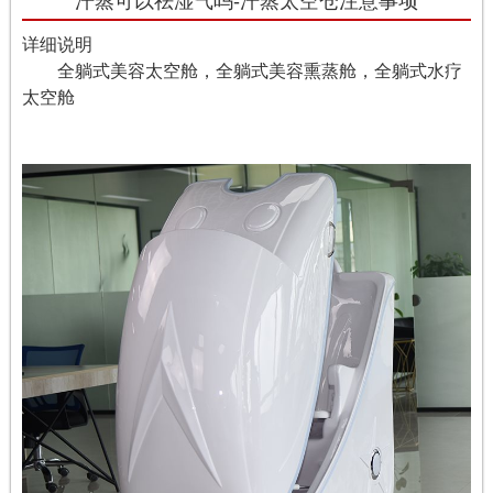
汗蒸可以祛湿气吗-汗蒸太空仓注意事项
详细说明
全躺式美容太空舱，全躺式美容熏蒸舱，全躺式水疗
太空舱