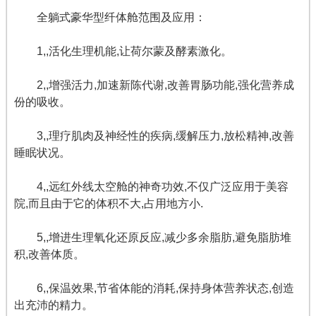
全躺式豪华型纤体舱范围及应用：
1,,活化生理机能,让荷尔蒙及酵素激化。
2,,增强活力,加速新陈代谢,改善胃肠功能,强化营养成
份的吸收。
3,,理疗肌肉及神经性的疾病,缓解压力,放松精神,改善
睡眠状况。
4,,远红外线太空舱的神奇功效,不仅广泛应用于美容
院,而且由于它的体积不大,占用地方小.
5,,增进生理氧化还原反应,减少多余脂肪,避免脂肪堆
积,改善体质。
6,,保温效果,节省体能的消耗,保持身体营养状态,创造
出充沛的精力。