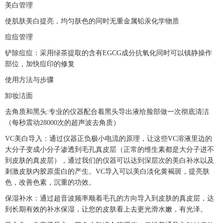
美白管理
使肌肤美白提亮，均匀肤色的同时无重金属铅汞化学物质
痘痘管理
铲除痘痘：采用绿茶提取的含有EGCG成分抗氧化同时可以镇静操作
部位，加快痘印的修复
使用方法与步骤
卸妆洁面
去角质和黑头:专业的仪器配合着黑头导出液给脸部做一次彻底清洁
（每秒震动28000次的超声波去角质）
VC美白导入：通过仪器正负极小电流的原理，让这些VC溶液里边的
大分子变成小分子渗透到毛孔真皮层（正常的维生素都是大分子进不
到皮肤的真皮层），通过我们的仪器可以达到深层次的美白补水以及
刺激皮肤内胶原蛋白的产生。VC导入可以美白淡化黄褐斑，提亮肤
色，改善色素，沉重的功效。
保湿补水：通过超音波频率顺着毛孔的方向导入到皮肤的真皮层，达
到长期有效的补水保湿，让您的皮肤看上去更光滑水嫩，有光泽。