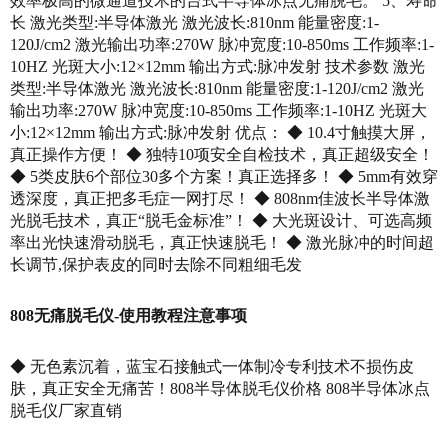
效率极高的微通道技术的台式半导体冰点无痛脱毛。 5、寿命
长 激光类型:半导体激光 激光波长:810nm 能量密度:1-
120J/cm2 激光输出功率:270W 脉冲宽度:10-850ms 工作频率:1-
10HZ 光斑大小:12×12mm 输出方式:脉冲发射 技术参数 激光
类型:半导体激光 激光波长:810nm 能量密度:1-120J/cm2 激光
输出功率:270W 脉冲宽度:10-850ms 工作频率:1-10HZ 光斑大
小:12×12mm 输出方式:脉冲发射 优点： ◆ 10.4寸触摸大屏，
真正操作方便！ ◆ 独特10项安全自检技术，真正超级安全！
◆ 5类皮肤6个部位30多个方案！真正选择多！ ◆ 5mm有效穿
透深度，真正把多毛症一网打尽！ ◆ 808nm佳波长半导体激
光脱毛技术，真正“脱毛金标准”！ ◆ 大光斑设计、可选高频
率出光快速滑动脱毛，真正快速脱毛！ ◆ 激光脉冲的时间超
长调节,保护表皮的同时去除不同粗细毛发
808无痛脱毛仪-使用教程注意事项
◆ 无色素沉着，蓝宝石接触式一体制冷专利技术不损伤皮
肤，真正安全无痛苦！808半导体脱毛仪价格 808半导体冰点
脱毛仪厂家直销