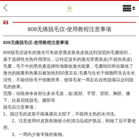
808无痛脱毛仪-使用教程注意事项
808无痛脱毛仪-使用教程注意事项
808脱毛仪波长的激光可有效穿透皮肤表皮就达到深层的毛囊组织，
基于选择性光热作用理论，让特定波长的激光穿透表皮(不损伤表皮)
毛囊，毛干中的黑色素选择性地吸收激光能量，毛囊组织和在吸收了
激光的能量和热量后被加热到50度左右,毛囊与生长干细胞即失去生长
活性，不能供给毛干细胞营养，使得毛发一周左右自然脱落以达到脱
关于我们
毛的效果。
产品展示
范围：祛除身体各部位多余毛发，如:面部、手臂、背部、胸部、腋
下、比基尼线脱毛、腿部等
新闻中心
脱毛后注意事项：
1、脱过毛的皮肤不能暴露在太阳下，不能用太热的水冲洗。
联系我们
2、注意使用对皮肤刺激较小的清洁品或护肤品，刚做了后不要使
用。
3、一周内少食辛辣的食物。