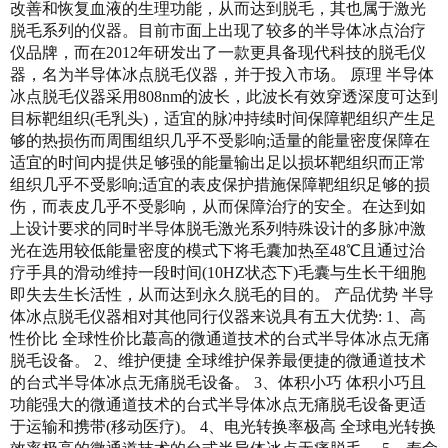
改善和恢复血液的生理功能，从而达到脱毛，其也属于激光
脱毛系列的仪器。目前市面上出现了较多的半导体冰点治疗
仪品牌，而在2012年研发出了一款更具备现代科技的脱毛仪
器，名为半导体冰点脱毛仪器，并于投入市场。 原理 半导体
冰点脱毛仪器采用808nm的波长，此波长有效穿透深度可达到
目标靶组织(毛乳头)，适宜的脉冲持续时间保障靶组织产生足
够的热损伤而周围组织几乎不受影响;适量的能量密度保障在
适宜的时间内提供足够强的能量输出足以损坏靶组织而正常
组织几乎不受影响;适宜的表皮保护措施保障靶组织足够的损
伤，而表皮几乎不受影响，从而保障治疗的安全。在达到如
上设计要求的同时半导体脱毛激光系列特殊设计的多脉冲激
光在选用较低能量密度的模式下将毛囊加热至48℃且通过治
疗手具的滑动维持一段时间(10HZ状态下)毛囊与生长干细胞
即失去生长活性，从而达到永久脱毛的目的。 产品优势 半导
体冰点脱毛仪器相对其他同行仪器来说具有五大优势: 1、高
性价比 全球性价比蕞高的微通道技术的台式半导体冰点无痛
脱毛设备。 2、维护便捷 全球维护保养最便捷的微通道技术
的台式半导体冰点无痛脱毛设备。 3、体积小巧 体积小巧且
功能强大的微通道技术的台式半导体冰点无痛脱毛设备更适
于运输和携带(移动医疗)。 4、电光转换率极高 全球电光转换