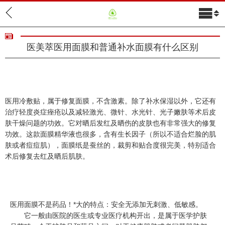
医美萃医用面膜和普通补水面膜有什么区别
医用冷敷贴，属于修复面膜，不含激素。除了补水保湿以外，它还有
治疗轻度炎症痤疮以及减轻激光、微针、水光针、光子嫩肤等术后皮
肤干燥问题的功效。它对晒后发红及晒伤的皮肤也有非常强大的修复
功效。这款面膜精华液也很多，含有生长因子（所以不适合烂脸的肌
关于我们
肤或者痘痘肌），面膜纸是蚕丝的，裁剪和贴合度很完美，特别适合
产品展示
术后修复去红及晒后肌肤。
新闻中心
联系我们
医用面膜不是药品！*大的特点：安全无添加无刺激、低敏感。
它一般由医院的医生或专业医疗机构开出，是属于医学护肤